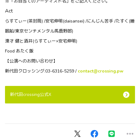
※「お目当てのアーティスト名」をご記入ください。
Act
らすてぃー(茶封筒) /
安宅伸明(daisansei) /にんじん苦手 /たすく(睡
眠船/東京センチメンタル馬鹿野郎)
漫才 健と酒井(らすてぃー×安宅伸明)
Food あたく飯
【公演へのお問い合わせ】
新代田クロッシング:03-6316-5259 /
contact@crossing.pw
新代田crossing公式X